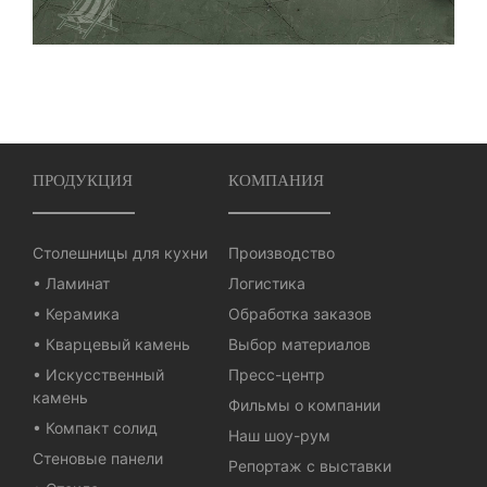
ПРОДУКЦИЯ
КОМПАНИЯ
Столешницы для кухни
Производство
• Ламинат
Логистика
• Керамика
Обработка заказов
• Кварцевый камень
Выбор материалов
• Искусственный
Пресс-центр
камень
Фильмы о компании
• Компакт солид
Наш шоу-рум
Стеновые панели
Репортаж с выставки