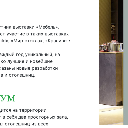
стник выставки «Мебель».
ет участие в таких выставках
ild», «Мир стекла», «Красивые
аждый год уникальный, на
ько лучшие и новейшие
казаны новые разработки
а и столешниц.
РУМ
ится на территории
 в себя два просторных зала,
цы столешниц из всех