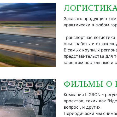
ЛОГИСТИК
Заказать продукцию ко
практически в любом го
Транспортная логистика
опыт работы и отлаженн
В самых крупных региона
представительства для т
клиентам постоянные и 
ФИЛЬМЫ О
Компания LIGRON - регул
проектов, таких как "Ид
вопрос", и других.
Периодически мы снимае