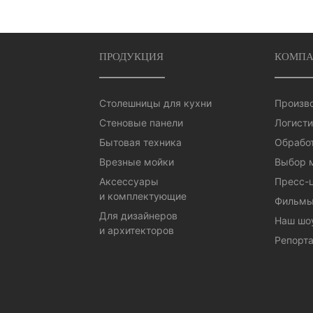
ПРОДУКЦИЯ
КОМПА
Столешницы для кухни
Произв
Стеновые панели
Логисти
Бытовая техника
Обработ
Врезные мойки
Выбор 
Аксессуары
Пресс-
и комплектующие
Фильмы
Для дизайнеров
Наш шо
и архитекторов
Репорта