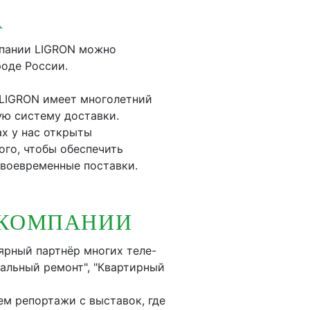
А
мпании LIGRON можно
роде России.
 LIGRON имеет многолетний
ую систему доставки.
х у нас открыты
ого, чтобы обеспечить
своевременные поставки.
 КОМПАНИИ
ярный партнёр многих теле-
еальный ремонт", "Квартирный
м репортажи с выставок, где