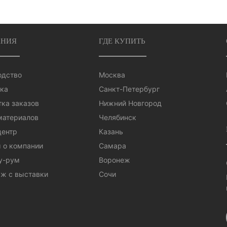
НИЯ
ГДЕ КУПИТЬ
одство
Москва
ка
Санкт-Петербург
ка заказов
Нижний Новгород
материалов
Челябинск
центр
Казань
 о компании
Самара
у-рум
Воронеж
ж с выставки
Сочи