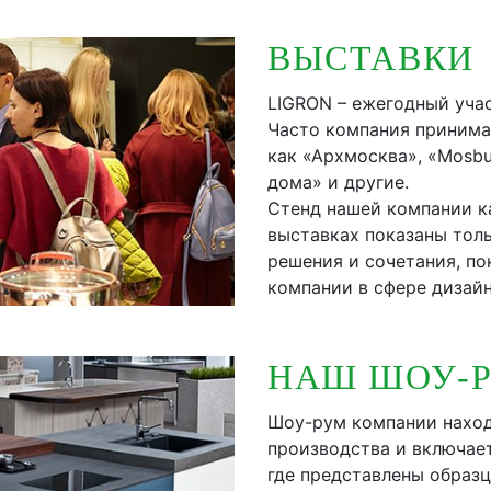
ВЫСТАВКИ
LIGRON – ежегодный уча
Часто компания принима
как «Архмосква», «Mosbu
дома» и другие.
Стенд нашей компании к
выставках показаны тол
решения и сочетания, по
компании в сфере дизайн
НАШ ШОУ-
Шоу-рум компании наход
производства и включает
где представлены образ