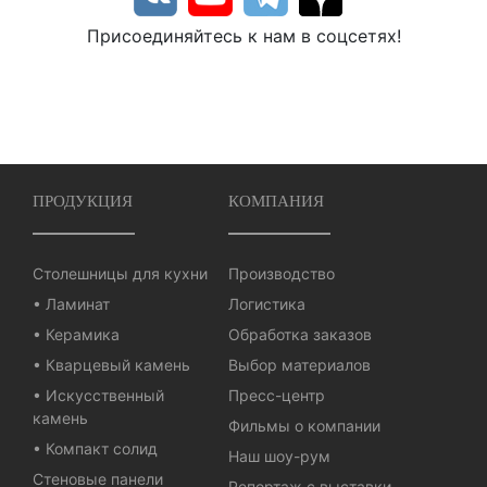
Присоединяйтесь к нам в соцсетях!
ПРОДУКЦИЯ
КОМПАНИЯ
Столешницы для кухни
Производство
• Ламинат
Логистика
• Керамика
Обработка заказов
• Кварцевый камень
Выбор материалов
• Искусственный
Пресс-центр
камень
Фильмы о компании
• Компакт солид
Наш шоу-рум
Стеновые панели
Репортаж с выставки